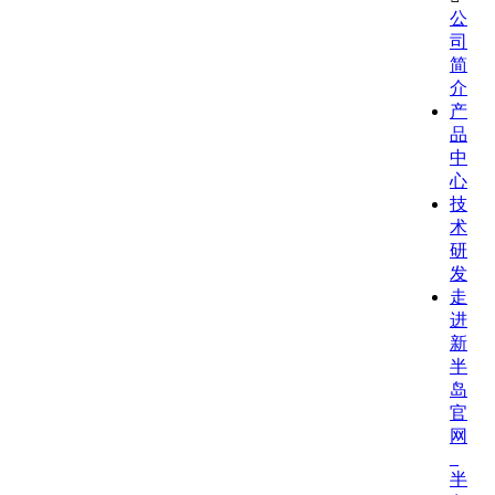
公
司
简
介
产
品
中
心
技
术
研
发
走
进
新
半
岛
官
网
_
半