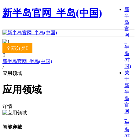
新
新半岛官网_半岛(中国)
半
岛
官
网
_
半
全部分类

岛

(中
新半岛官网_半岛(中国)
国)
/
关
应用领域
于
新
应用领域
半
岛
官
详情
网
_
半
智能穿戴
岛
(中