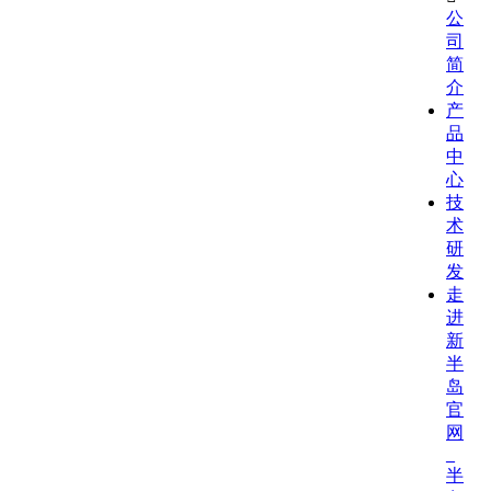
公
司
简
介
产
品
中
心
技
术
研
发
走
进
新
半
岛
官
网
_
半