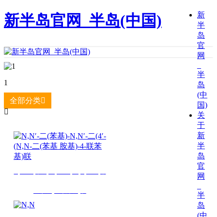
新
新半岛官网_半岛(中国)
半
岛
官
网
_
半
1
岛
(中
全部分类

国)

关
于
新
半
岛
官
N,N′-二(苯基)-N,N′-二(4′-(N,N-二(苯
网
_
基 胺基)-4-联苯基)联
半
岛
(中