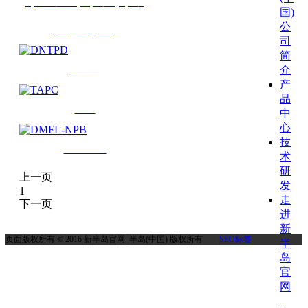
N,N'-二苯基-N,N'-(1-萘基)-1,1'-联
国)
公
苯-4,4'-二胺(NPB)
司
简
介
DNTPD
产
品
TAPC
中
心
技
DMFL-NPB
术
研
上一页
发
1
走
下一页
进
新
页面版权所有 © 2016 新半岛官网_半岛(中国) 版权所有
SEO标签
半
岛
官
网
_