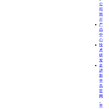
公
司
简
介
产
品
中
心
技
术
研
发
走
进
新
半
岛
官
网
_
半