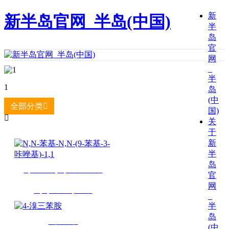
新
新半岛官网_半岛(中国)
半
岛
官
网
_
半
1
岛
(中
全部分类

国)

关
于
新
半
岛
N,N-苯基-N,N-(9-苯基-3-咔唑
官
网
基)-1,1'-联苯-4,4'-二胺
_
半
岛
4-溴三苯胺
(中