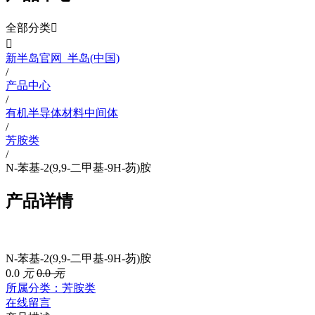
全部分类


新半岛官网_半岛(中国)
/
产品中心
/
有机半导体材料中间体
/
芳胺类
/
N-苯基-2(9,9-二甲基-9H-芴)胺
产品详情
N-苯基-2(9,9-二甲基-9H-芴)胺
0.0
元
0.0
元
所属分类：芳胺类
在线留言