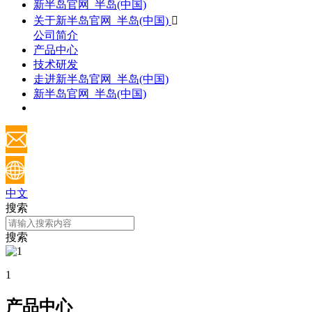
新半岛官网_半岛(中国)
关于新半岛官网_半岛(中国)

公司简介
产品中心
技术研发
走进新半岛官网_半岛(中国)
新半岛官网_半岛(中国)
中文
搜索
搜索
1
产品中心