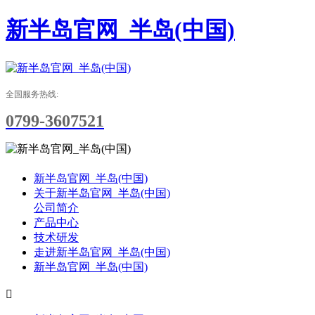
新半岛官网_半岛(中国)
全国服务热线:
0799-3607521
新半岛官网_半岛(中国)
关于新半岛官网_半岛(中国)
公司简介
产品中心
技术研发
走进新半岛官网_半岛(中国)
新半岛官网_半岛(中国)
