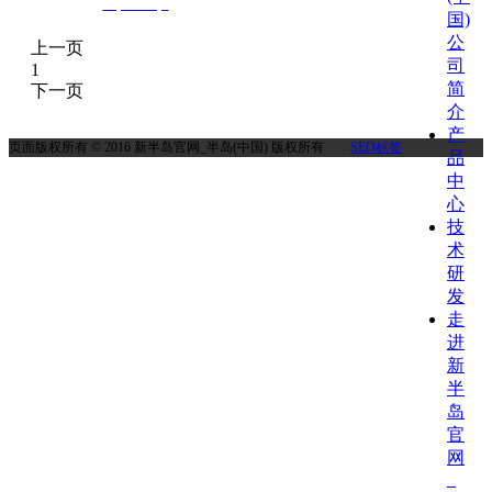
IR(MPPY)3
国)
公
上一页
司
1
简
下一页
介
产
页面版权所有 © 2016 新半岛官网_半岛(中国) 版权所有
SEO标签
品
中
心
技
术
研
发
走
进
新
半
岛
官
网
_