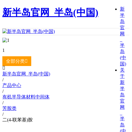
新
新半岛官网_半岛(中国)
半
岛
官
网
_
半
1
岛
(中
全部分类

国)

关
新半岛官网_半岛(中国)
于
/
新
产品中心
半
/
岛
有机半导体材料中间体
官
/
网
芳胺类
_
/
半
二(4-联苯基)胺
岛
(中