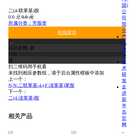
国)
二(4-联苯基)胺
公
0.0
元
0.0
元
司
所属分类：芳胺类
简
介
在线留言
产
产
[[[[[[[[[[[[[[[[[[[[[[[[[[[[[[[[[[[[[[[[[[[[[[[[[[[[[[[[[[[[[[[[[[[[[[[[[[[[[[[[
品
品
品参数, 参
中
描
数]]]]]]]]]]]]]]]]]]]]]]]]]]]]]]]]]]]]]]]]]]]]]]]]]]]]]]]]]]]]]]]]]]]]]]]]]]]]]]]
心
述
技
扫二维码用手机看
术
未找到相应参数组，请于后台属性模板中添加
研
上一个：
发
N,N-二联苯基-4-(4'-溴苯基)苯胺
走
下一个：
进
二(4-溴苯基)胺
新
半
岛
相关产品
官
网
_