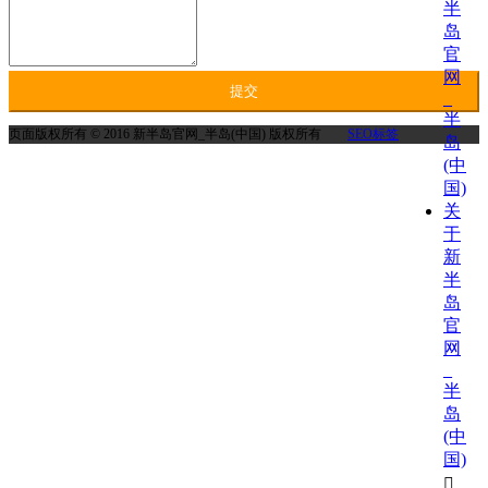
半
岛
官
网
提交
_
半
页面版权所有 © 2016 新半岛官网_半岛(中国) 版权所有
SEO标签
岛
(中
国)
关
于
新
半
岛
官
网
_
半
岛
(中
国)
