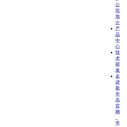
公
司
简
介
产
品
中
心
技
术
研
发
走
进
新
半
岛
官
网
_
半