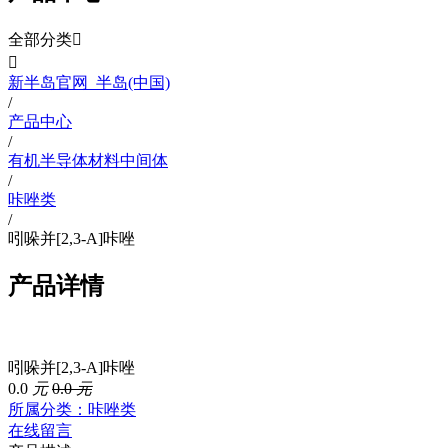
全部分类


新半岛官网_半岛(中国)
/
产品中心
/
有机半导体材料中间体
/
咔唑类
/
吲哚并[2,3-A]咔唑
产品详情
吲哚并[2,3-A]咔唑
0.0
元
0.0
元
所属分类：咔唑类
在线留言