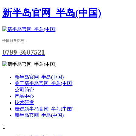
新半岛官网_半岛(中国)
全国服务热线:
0799-3607521
新半岛官网_半岛(中国)
关于新半岛官网_半岛(中国)
公司简介
产品中心
技术研发
走进新半岛官网_半岛(中国)
新半岛官网_半岛(中国)
