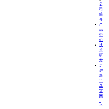
公
司
简
介
产
品
中
心
技
术
研
发
走
进
新
半
岛
官
网
_
半