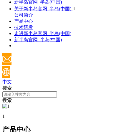
新半岛官网_半岛(中国)
关于新半岛官网_半岛(中国)

公司简介
产品中心
技术研发
走进新半岛官网_半岛(中国)
新半岛官网_半岛(中国)
中文
搜索
搜索
1
产品中心