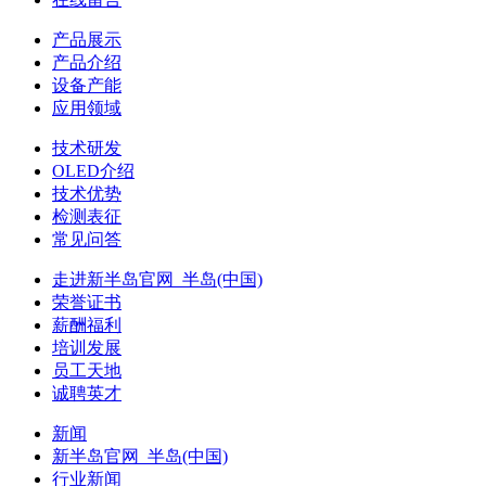
产品展示
产品介绍
设备产能
应用领域
技术研发
OLED介绍
技术优势
检测表征
常见问答
走进新半岛官网_半岛(中国)
荣誉证书
薪酬福利
培训发展
员工天地
诚聘英才
新闻
新半岛官网_半岛(中国)
行业新闻