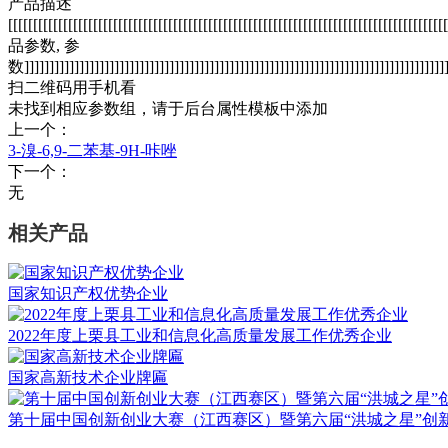
产品描述
[[[[[[[[[[[[[[[[[[[[[[[[[[[[[[[[[[[[[[[[[[[[[[[[[[[[[[[[[[[[[[[[[[[[[[[[[[[[[[[[[[[[[[[
品参数, 参
数]]]]]]]]]]]]]]]]]]]]]]]]]]]]]]]]]]]]]]]]]]]]]]]]]]]]]]]]]]]]]]]]]]]]]]]]]]]]]]]]]]]]]]
扫二维码用手机看
未找到相应参数组，请于后台属性模板中添加
上一个：
3-溴-6,9-二苯基-9H-咔唑
下一个：
无
相关产品
国家知识产权优势企业
2022年度上栗县工业和信息化高质量发展工作优秀企业
国家高新技术企业牌匾
第十届中国创新创业大赛（江西赛区）暨第六届“洪城之星”创