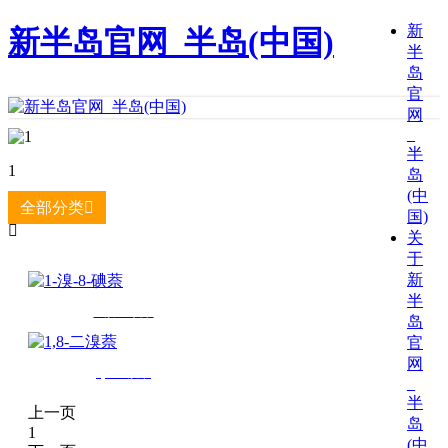
新
新半岛官网_半岛(中国)
半
岛
官
网
_
半
1
岛
(中
全部分类

国)

关
于
新
半
1-溴-8-碘萘
岛
官
网
1,8-二溴萘
_
半
上一页
岛
1
(中