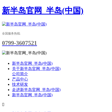
新半岛官网_半岛(中国)
全国服务热线:
0799-3607521
新半岛官网_半岛(中国)
关于新半岛官网_半岛(中国)
公司简介
产品中心
技术研发
走进新半岛官网_半岛(中国)
新半岛官网_半岛(中国)
