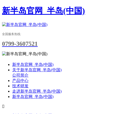
新半岛官网_半岛(中国)
全国服务热线:
0799-3607521
新半岛官网_半岛(中国)
关于新半岛官网_半岛(中国)
公司简介
产品中心
技术研发
走进新半岛官网_半岛(中国)
新半岛官网_半岛(中国)
