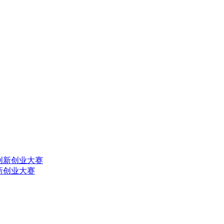
新创业大赛