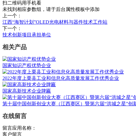
扫二维码用手机看
未找到相应参数组，请于后台属性模板中添加
上一个：
江西“海智计划”OLED光电材料与器件技术工作站
下一个：
技术创新项目承担单位
相关产品
国家知识产权优势企业
2022年度上栗县工业和信息化高质量发展工作优秀企业
国家高新技术企业牌匾
第十届中国创新创业大赛（江西赛区）暨第六届“洪城之星”创
在线留言
留言应用名称：
客户留言