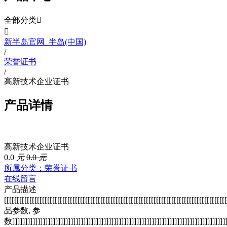
全部分类


新半岛官网_半岛(中国)
/
荣誉证书
/
高新技术企业证书
产品详情
高新技术企业证书
0.0
元
0.0
元
所属分类：荣誉证书
在线留言
产品描述
[[[[[[[[[[[[[[[[[[[[[[[[[[[[[[[[[[[[[[[[[[[[[[[[[[[[[[[[[[[[[[[[[[[[[[[[[[[[[[[[[[[[[[[
品参数, 参
数]]]]]]]]]]]]]]]]]]]]]]]]]]]]]]]]]]]]]]]]]]]]]]]]]]]]]]]]]]]]]]]]]]]]]]]]]]]]]]]]]]]]]]