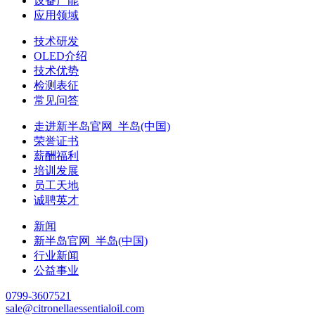
设备产能
应用领域
技术研发
OLED介绍
技术优势
检测表征
常见问答
走进新半岛官网_半岛(中国)
荣誉证书
薪酬福利
培训发展
员工天地
诚聘英才
新闻
新半岛官网_半岛(中国)
行业新闻
公益事业
0799-3607521
sale@citronellaessentialoil.com