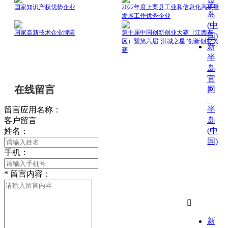
半
国家知识产权优势企业
2022年度上栗县工业和信息化高质量
岛
发展工作优秀企业
(中
国家高新技术企业牌匾
第十届中国创新创业大赛（江西赛
国)
区）暨第六届“洪城之星”创新创业大
新
赛
半
岛
官
在线留言
网
_
半
留言应用名称：
岛
客户留言
(中
姓名：
国)
手机：
*
留言内容：

新