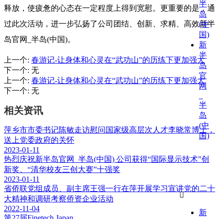
半
释放，使疲惫的心态在一定程度上得到宽慰。更重要的是，通
岛
过此次活动，进一步弘扬了公司团结、创新、求精、高效新半
(中
国)
岛官网_半岛(中国)。
新
半
上一个
:
春游记-让身体和心灵在“武功山”的历练下更加强大
岛
下一个
:
无
官
上一个
:
春游记-让身体和心灵在“武功山”的历练下更加强大
网
下一个
:
无
_
半
相关资讯
岛
(中
萍乡市市委书记陈敏走访慰问国家级高层次人才李晓常博士，
国)
送上党委政府的关怀
2023-01-11
热烈庆祝新半岛官网_半岛(中国) 公司获得“国际显示技术”创
新奖、“清华校友三创大赛”十强奖
2023-01-11
省侨联党组成员、副主席王强一行在萍开展学习宣讲党的二十

大精神和调研考察侨资企业活动
2022-11-04
新
第27届Finetech Japan