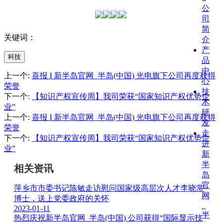
公
司
简
关键词：
介
产
科技
品
中
上一个
:
喜报 I 新半岛官网_半岛(中国) 光电旗下公司再度获得
心
荣誉
技
下一个
:
【知识产权宣传周】我司荣获“国家知识产权优势企
术
业”
研
上一个
:
喜报 I 新半岛官网_半岛(中国) 光电旗下公司再度获得
发
荣誉
走
下一个
:
【知识产权宣传周】我司荣获“国家知识产权优势企
进
业”
新
半
相关资讯
岛
官
萍乡市市委书记陈敏走访慰问国家级高层次人才李晓常
网
博士，送上党委政府的关怀
_
2023-01-11
半
热烈庆祝新半岛官网_半岛(中国) 公司获得“国际显示技