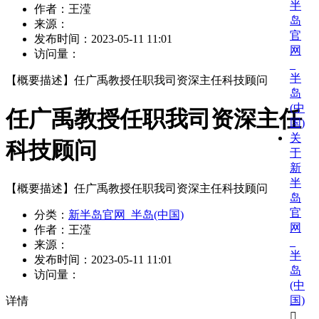
半
作者：
王滢
岛
来源：
官
发布时间：
2023-05-11 11:01
网
访问量：
_
半
【概要描述】
任广禹教授任职我司资深主任科技顾问
岛
(中
任广禹教授任职我司资深主任
国)
关
科技顾问
于
新
半
【概要描述】
任广禹教授任职我司资深主任科技顾问
岛
官
分类：
新半岛官网_半岛(中国)
网
作者：
王滢
_
来源：
半
发布时间：
2023-05-11 11:01
岛
访问量：
(中
国)
详情
