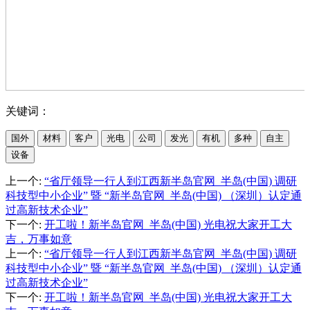
关键词：
国外
材料
客户
光电
公司
发光
有机
多种
自主
设备
上一个
:
“省厅领导一行人到江西新半岛官网_半岛(中国) 调研
科技型中小企业” 暨 “新半岛官网_半岛(中国) （深圳）认定通
过高新技术企业”
下一个
:
开工啦！新半岛官网_半岛(中国) 光电祝大家开工大
吉，万事如意
上一个
:
“省厅领导一行人到江西新半岛官网_半岛(中国) 调研
科技型中小企业” 暨 “新半岛官网_半岛(中国) （深圳）认定通
过高新技术企业”
下一个
:
开工啦！新半岛官网_半岛(中国) 光电祝大家开工大