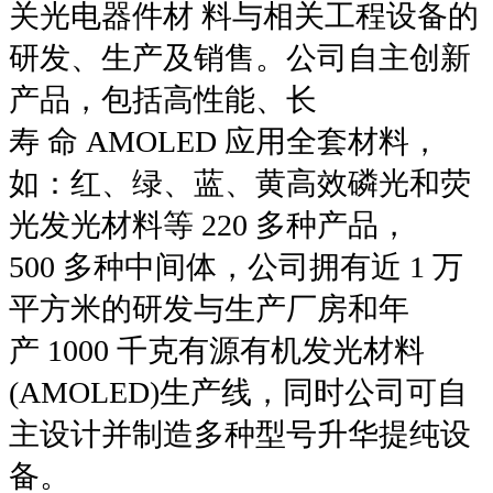
关光电器件材 料与相关工程设备的
研发、生产及销售。公司自主创新
产品，包括高性能、长
寿 命 AMOLED 应用全套材料，
如：红、绿、蓝、黄高效磷光和荧
光发光材料等 220 多种产品，
500 多种中间体，公司拥有近 1 万
平方米的研发与生产厂房和年
产 1000 千克有源有机发光材料
(AMOLED)生产线，同时公司可自
主设计并制造多种型号升华提纯设
备。