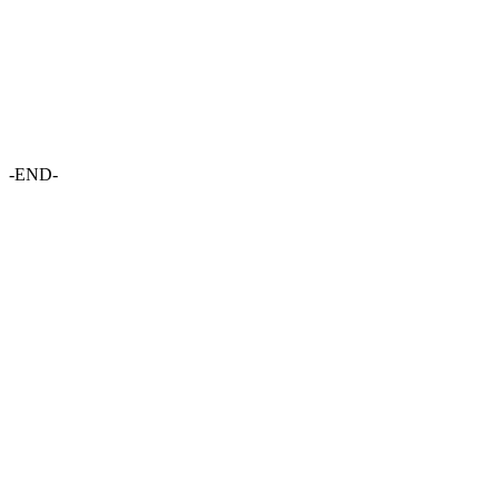
-END-