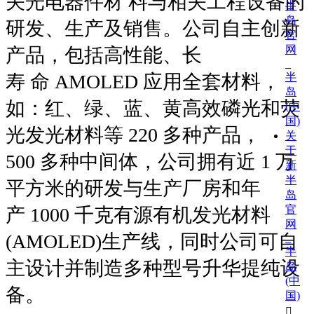
关光电器件材 料与相关工程设备的
半
岛
研发、生产及销售。公司自主创新
官
网
产品，包括高性能、长
_
寿 命 AMOLED 应用全套材料，
半
岛
如：红、绿、蓝、黄高效磷光和荧
(中
国)
光发光材料等 220 多种产品，
关
于
500 多种中间体，公司拥有近 1 万
新
半
平方米的研发与生产厂房和年
岛
官
产 1000 千克有源有机发光材料
网
(AMOLED)生产线，同时公司可自
_
半
主设计并制造多种型号升华提纯设
岛
(中
备。
国)
