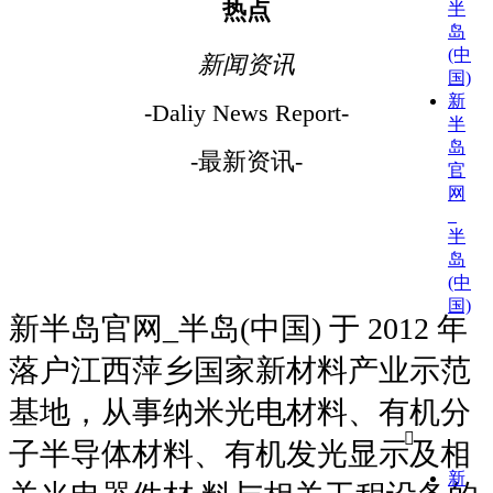
热点
半
岛
(中
新闻资讯
国)
新
-Daliy News Report-
半
岛
-最新资讯-
官
网
_
半
岛
(中
国)
新半岛官网_半岛(中国) 于 2012 年
落户江西萍乡国家新材料产业示范
基地，从事纳米光电材料、有机分

子半导体材料、有机发光显示及相
新