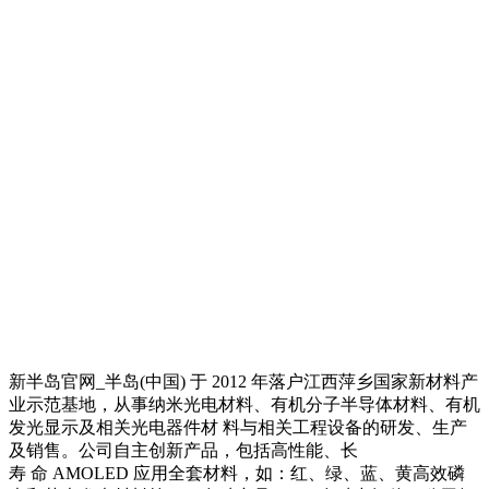
新半岛官网_半岛(中国) 于 2012 年落户江西萍乡国家新材料产
业示范基地，从事纳米光电材料、有机分子半导体材料、有机
发光显示及相关光电器件材 料与相关工程设备的研发、生产
及销售。公司自主创新产品，包括高性能、长
寿 命 AMOLED 应用全套材料，如：红、绿、蓝、黄高效磷