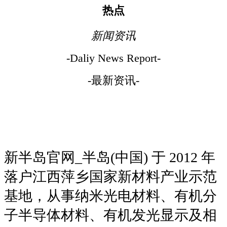
热点
新闻资讯
-Daliy News Report-
-最新资讯-
新半岛官网_半岛(中国) 于 2012 年
落户江西萍乡国家新材料产业示范
基地，从事纳米光电材料、有机分
子半导体材料、有机发光显示及相