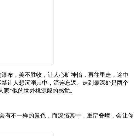
瀑布，美不胜收，让人心旷神怡，再往里走，途中
不禁让人想沉溺其中，流连忘返。走到最深处是两个
人家”似的世外桃源般的感觉。
会有不一样的景色，而深陷其中，重峦叠嶂，会让你