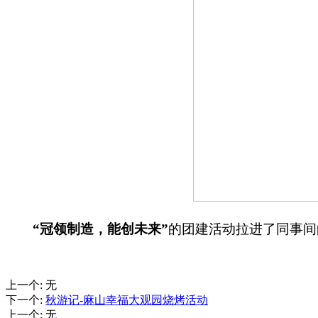
“冠领制造，能创未来”
的团建活动拉进了同事间
上一个
:
无
下一个
:
秋游记-麻山幸福大观园烧烤活动
上一个
:
无