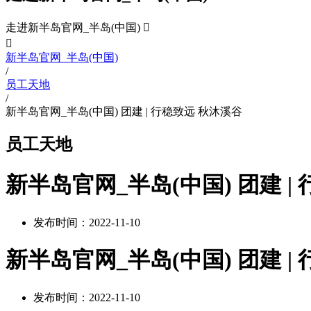
走进新半岛官网_半岛(中国)


新半岛官网_半岛(中国)
/
员工天地
/
新半岛官网_半岛(中国) 团建 | 行稳致远 秋沐溪谷
员工天地
新半岛官网_半岛(中国) 团建 |
发布时间：
2022-11-10
新半岛官网_半岛(中国) 团建 |
发布时间：
2022-11-10