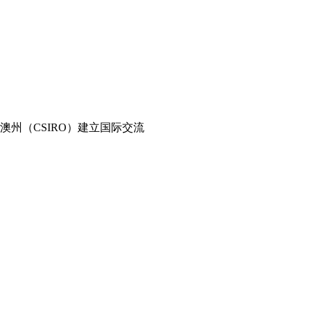
澳州（CSIRO）建立国际交流