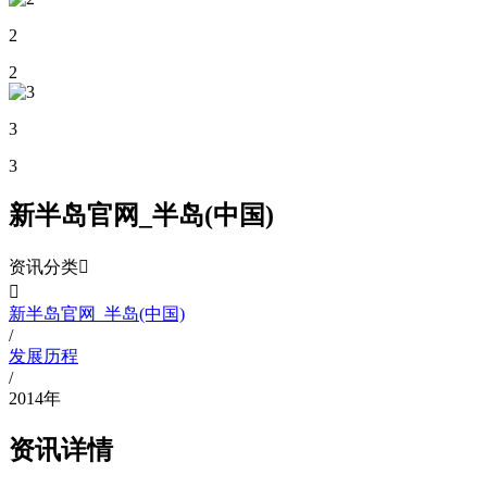
2
2
3
3
新半岛官网_半岛(中国)
资讯分类


新半岛官网_半岛(中国)
/
发展历程
/
2014年
资讯详情